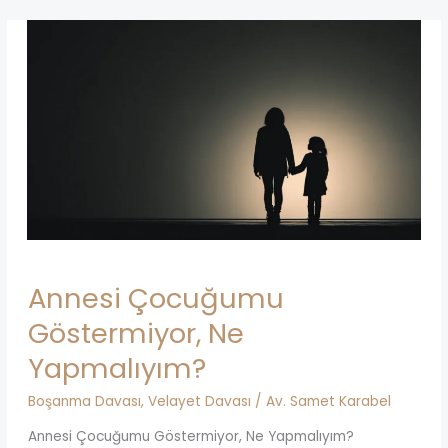
Annesi Çocuğumu
Göstermiyor, Ne
Yapmalıyım?
Boşanma Davası
,
Velayet Davası
/
Av. Samet Karabel
Annesi Çocuğumu Göstermiyor, Ne Yapmalıyım?