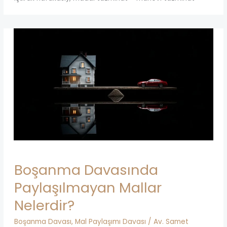
Boşanma Davasında
Paylaşılmayan Mallar
Nelerdir?
Boşanma Davası
,
Mal Paylaşımı Davası
/
Av. Samet