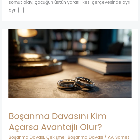
somut olay, çocuğun üstün yararı ilkesi çerçevesinde ayrı
ayrı […]
Boşanma Davasını Kim
Açarsa Avantajlı Olur?
Boşanma Davası
,
Çekişmeli Boşanma Davası
/
Av. Samet