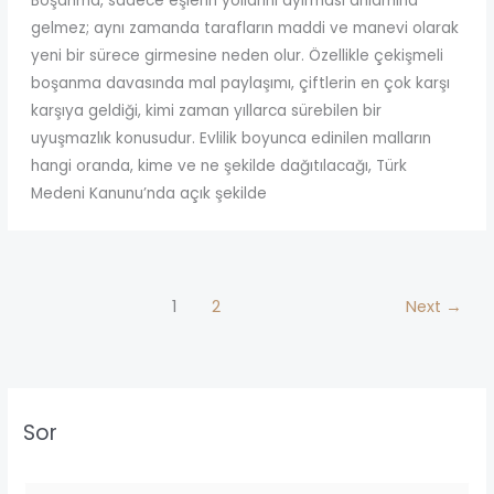
Boşanma, sadece eşlerin yollarını ayırması anlamına
gelmez; aynı zamanda tarafların maddi ve manevi olarak
yeni bir sürece girmesine neden olur. Özellikle çekişmeli
boşanma davasında mal paylaşımı, çiftlerin en çok karşı
karşıya geldiği, kimi zaman yıllarca sürebilen bir
uyuşmazlık konusudur. Evlilik boyunca edinilen malların
hangi oranda, kime ve ne şekilde dağıtılacağı, Türk
Medeni Kanunu’nda açık şekilde
1
2
Next
→
Sor