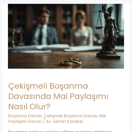
Çekişmeli Boşanma
Davasında Mal Paylaşımı
Nasıl Olur?
Boşanma Davası
,
Çekişmeli Boşanma Davası
,
Mal
Paylaşımı Davası
/
Av. Samet Karabel