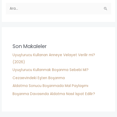
a
n
S
ı
e
z
a
*
r
c
h
Son Makaleler
f
Uyuşturucu Kullanan Anneye Velayet Verilir mi?
o
(2026)
r
Uyuşturucu Kullanmak Boşanma Sebebi Mi?
:
Cezaevindeki Eşten Boşanma
Aldatma Sonucu Boşanmada Mal Paylaşımı
Boşanma Davasında Aldatma Nasıl İspat Edilir?