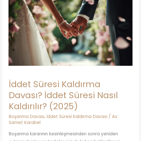
İddet Süresi Kaldırma
Davası? İddet Süresi Nasıl
Kaldırılır? (2025)
Boşanma Davası
,
İddet Süresi Kaldırma Davası
/
Av.
Samet Karabel
Boşanma kararının kesinleşmesinden sonra yeniden