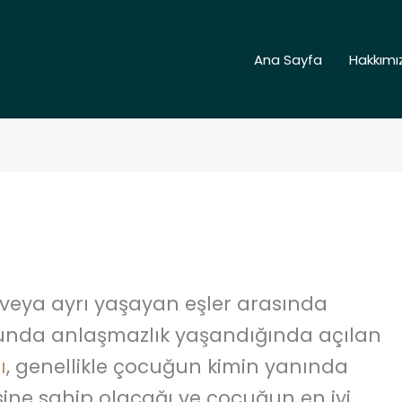
Ana Sayfa
Hakkımı
eya ayrı yaşayan eşler arasında
sunda anlaşmazlık yaşandığında açılan
ı
, genellikle çocuğun kimin yanında
sine sahip olacağı ve çocuğun en iyi