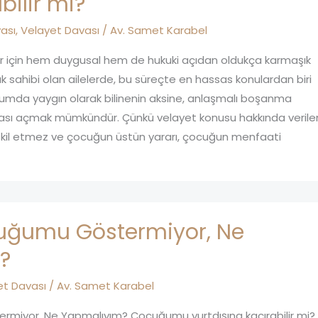
bilir mi?
ası
,
Velayet Davası
/
Av. Samet Karabel
r için hem duygusal hem de hukuki açıdan oldukça karmaşık
k sahibi olan ailelerde, bu süreçte en hassas konulardan biri
umda yaygın olarak bilinenin aksine, anlaşmalı boşanma
ası açmak mümkündür. Çünkü velayet konusu hakkında verile
şkil etmez ve çocuğun üstün yararı, çocuğun menfaati
uğumu Göstermiyor, Ne
?
et Davası
/
Av. Samet Karabel
miyor, Ne Yapmalıyım? Çocuğumu yurtdışına kaçırabilir mi?