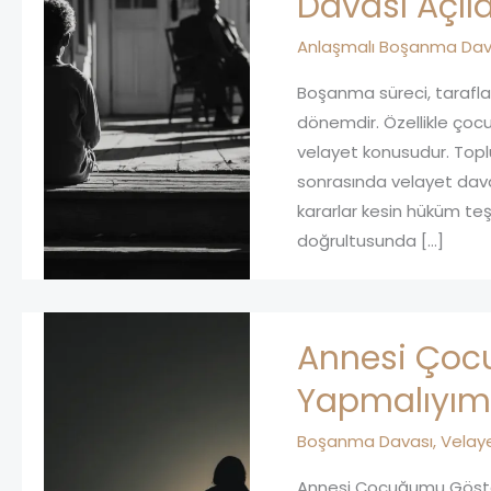
Davası Açıla
Anlaşmalı Boşanma Dav
Boşanma süreci, tarafla
dönemdir. Özellikle çocu
velayet konusudur. Topl
sonrasında velayet dav
kararlar kesin hüküm te
doğrultusunda […]
Annesi Çoc
Yapmalıyım
Boşanma Davası
,
Velay
Annesi Çocuğumu Göster