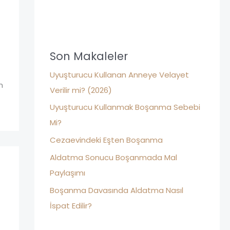
r
*
c
h
f
Son Makaleler
o
Uyuşturucu Kullanan Anneye Velayet
r
n
Verilir mi? (2026)
:
Uyuşturucu Kullanmak Boşanma Sebebi
Mi?
Cezaevindeki Eşten Boşanma
Aldatma Sonucu Boşanmada Mal
Paylaşımı
Boşanma Davasında Aldatma Nasıl
İspat Edilir?