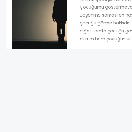
Çocuğumu göstermeyen a
Boşanma sonrası en has
çocuğu görme hakkıdır. 
diğer tarafa çocuğu göst
durum hem çocuğun üstün