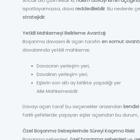
Ancak altı çizilmelidir ki,
hakim davayı kimin açtığına 
ispatlayamazsa, dava
reddedilebilir
. Bu nedenle ç
stratejidir
.
Yetkili Mahkemeyi Belirleme Avantajı
Boşanma davasını ilk açan tarafın
en somut avanta
davalarında yetkili mahkeme;
Davacının yerleşim yeri,
Davalının yerleşim yeri,
Eşlerin son altı ay birlikte yaşadığı yer
Aile Mahkemesidir.
Davayı açan taraf bu seçenekler arasından
kendisi
farklı şehirlerde yaşayan eşler açısından bu durum,
Özel Boşanma Sebeplerinde Süreyi Kaçırma Riski
Boşanma sebepleri,
özel boşanma sebepleri
ve
ge