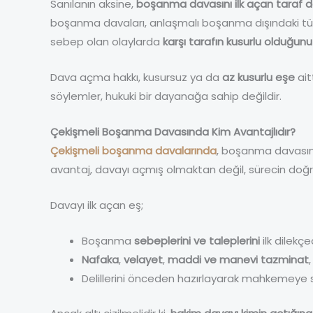
Sanılanın aksine,
boşanma davasını ilk açan taraf d
boşanma davaları, anlaşmalı boşanma dışındaki t
sebep olan olaylarda
karşı tarafın kusurlu olduğu
Dava açma hakkı, kusursuz ya da
az kusurlu eşe
ait
söylemler, hukuki bir dayanağa sahip değildir.
Çekişmeli Boşanma Davasında Kim Avantajlıdır?
Çekişmeli boşanma davalarında
, boşanma davasını
avantaj, davayı açmış olmaktan değil, sürecin doğ
Davayı ilk açan eş;
Boşanma
sebeplerini ve taleplerini
ilk dilekçe
Nafaka
,
velayet
,
maddi ve manevi tazminat
Delillerini önceden hazırlayarak mahkemeye 