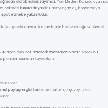
oğrudan olarak haksız sayılmaz
. Türk Medeni Kanunu uyarınc
üm hallerde
kusura dayalıdır
. Davayı açan eş, boşanmaya
nu ispat etmekle yükümlüdür
.
tir. Dolayısıyla davayı ilk açan kişinin haksız olduğu yönündeki
 ilk açan eşin bazı
stratejik avantajları
olabilir. Ancak bu
ru planlanmasından kaynaklanır.
de belirler,
,
mal paylaşımı
gibi konularda hukuki çerçeveyi çizer,
sunar.