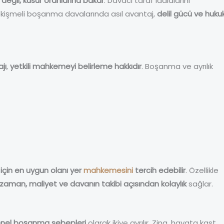
değil, kusur oranlarına bakar
. Davacı taraf iddialarını
ekişmeli boşanma davalarında asıl avantaj,
delil gücü ve hukuk
jı
,
yetkili mahkemeyi belirleme hakkıdır
. Boşanma ve ayrılık
 için en uygun olanı yer
mahkemesini
tercih edebilir
. Özellikle
zaman, maliyet ve davanın takibi açısından kolaylık
sağlar.
nel boşanma sebepleri
olarak ikiye ayrılır. Zina, hayata kast,