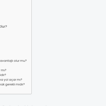
Olur?
avantajlı olur mu?
 mı?
dir?
a yol açar mı?
 gerekli midir?