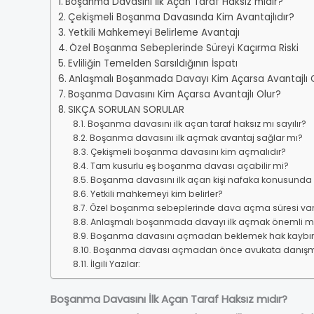
Boşanma Davasını İlk Açan Taraf Haksız mıdır?
Çekişmeli Boşanma Davasında Kim Avantajlıdır?
Yetkili Mahkemeyi Belirleme Avantajı
Özel Boşanma Sebeplerinde Süreyi Kaçırma Riski
Evliliğin Temelden Sarsıldığının İspatı
Anlaşmalı Boşanmada Davayı Kim Açarsa Avantajlı 
Boşanma Davasını Kim Açarsa Avantajlı Olur?
SIKÇA SORULAN SORULAR
Boşanma davasını ilk açan taraf haksız mı sayılır?
Boşanma davasını ilk açmak avantaj sağlar mı?
Çekişmeli boşanma davasını kim açmalıdır?
Tam kusurlu eş boşanma davası açabilir mi?
Boşanma davasını ilk açan kişi nafaka konusunda 
Yetkili mahkemeyi kim belirler?
Özel boşanma sebeplerinde dava açma süresi var
Anlaşmalı boşanmada davayı ilk açmak önemli mi
Boşanma davasını açmadan beklemek hak kaybın
Boşanma davası açmadan önce avukata danışmak
İlgili Yazılar:
Boşanma Davasını İlk Açan Taraf Haksız mıdır?