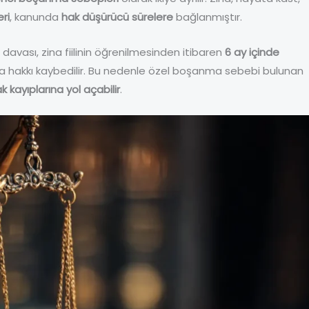
ri
, kanunda
hak düşürücü sürelere
bağlanmıştır.
vası, zina fiilinin öğrenilmesinden itibaren
6 ay içinde
nma hakkı kaybedilir. Bu nedenle özel boşanma sebebi bulunan
 kayıplarına yol açabilir
.