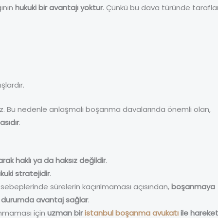
ğının
hukuki bir avantajı yoktur
. Çünkü bu dava türünde taraflar
lardır.
az. Bu nedenle anlaşmalı boşanma davalarında önemli olan,
sıdır
.
ak haklı ya da haksız değildir
.
kuki stratejidir
.
ebeplerinde sürelerin kaçırılmaması açısından,
boşanmaya
ğu durumda avantaj sağlar
.
anmaması için
uzman bir
istanbul boşanma avukatı
ile hareke