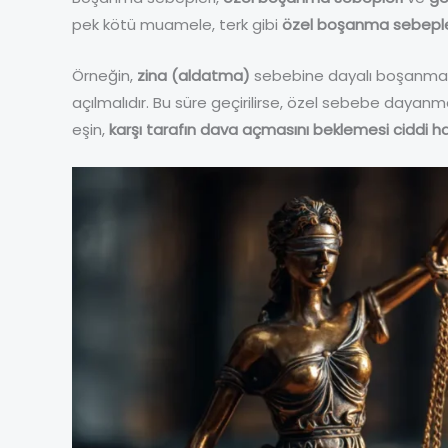
pek kötü muamele, terk gibi
özel boşanma sebeple
Örneğin,
zina (aldatma)
sebebine dayalı boşanma da
açılmalıdır. Bu süre geçirilirse, özel sebebe daya
eşin,
karşı tarafın dava açmasını beklemesi ciddi hak