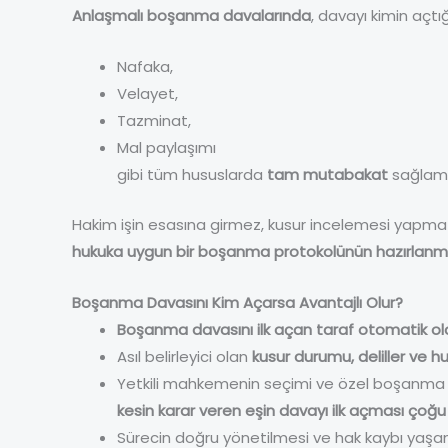
Anlaşmalı boşanma davalarında
, davayı kimin açtı
Nafaka,
Velayet,
Tazminat,
Mal paylaşımı
gibi tüm hususlarda
tam mutabakat
sağlamış
Hakim işin esasına girmez, kusur incelemesi yapm
hukuka uygun bir boşanma protokolünün hazırlanma
Boşanma Davasını Kim Açarsa Avantajlı Olur?
Boşanma davasını ilk açan taraf otomatik olar
Asıl belirleyici olan
kusur durumu, deliller ve hu
Yetkili mahkemenin seçimi ve özel boşanma s
kesin karar veren eşin davayı ilk açması ço
Sürecin doğru yönetilmesi ve hak kaybı yaş