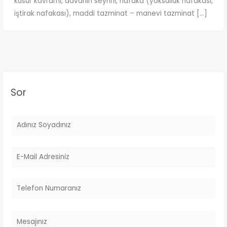
kusur kavramı, davanın seyrini, nafaka (yoksulluk nafakası,
iştirak nafakası), maddi tazminat – manevi tazminat […]
Sor
A
d
S
E
o
m
y
a
T
a
i
e
d
l
l
M
*
e