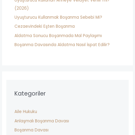
Uyuşturucu Kullanan Anneye Velayet Verilir mi?
o
(2026)
r
Uyuşturucu Kullanmak Boşanma Sebebi Mi?
:
Cezaevindeki Eşten Boşanma
Aldatma Sonucu Boşanmada Mal Paylaşımı
Boşanma Davasında Aldatma Nasıl İspat Edilir?
Kategoriler
Aile Hukuku
Anlaşmalı Boşanma Davası
Boşanma Davası