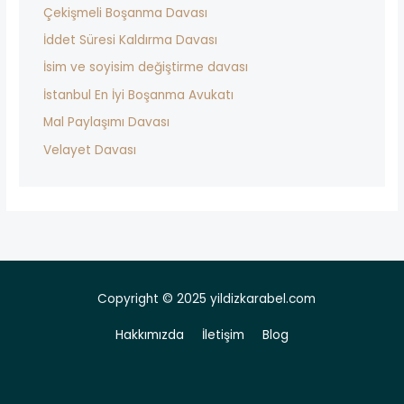
Çekişmeli Boşanma Davası
İddet Süresi Kaldırma Davası
İsim ve soyisim değiştirme davası
İstanbul En İyi Boşanma Avukatı
Mal Paylaşımı Davası
Velayet Davası
Copyright © 2025 yildizkarabel.com
Hakkımızda
İletişim
Blog