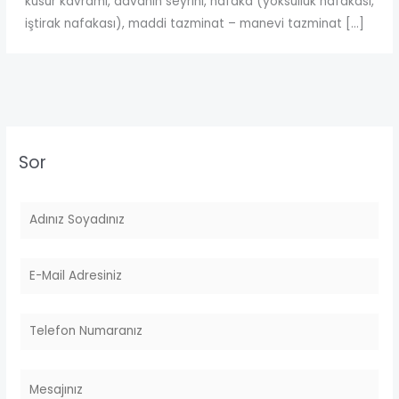
kusur kavramı, davanın seyrini, nafaka (yoksulluk nafakası,
iştirak nafakası), maddi tazminat – manevi tazminat […]
Sor
A
d
S
E
o
m
y
a
T
a
i
e
d
l
l
M
*
e