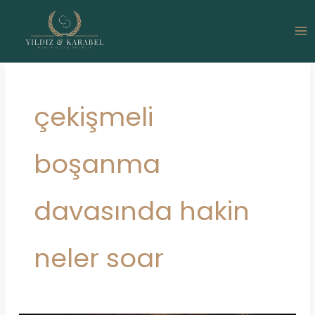
İçeriğe
atla
çekişmeli
boşanma
davasında hakin
neler soar