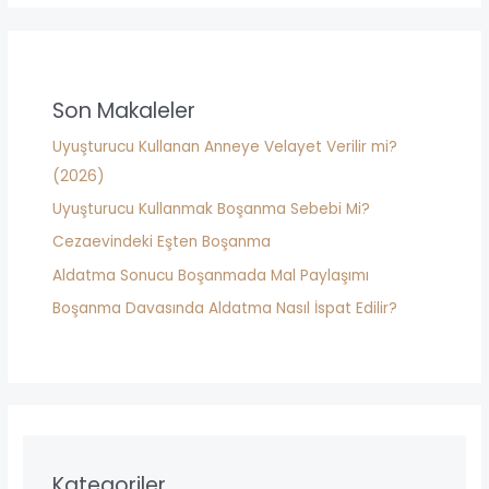
z
a
*
r
c
h
Son Makaleler
f
Uyuşturucu Kullanan Anneye Velayet Verilir mi?
o
(2026)
r
Uyuşturucu Kullanmak Boşanma Sebebi Mi?
:
Cezaevindeki Eşten Boşanma
Aldatma Sonucu Boşanmada Mal Paylaşımı
Boşanma Davasında Aldatma Nasıl İspat Edilir?
Kategoriler