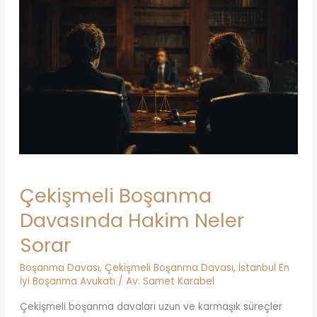
Çekişmeli Boşanma
Davasında Hakim Neler
Sorar
Boşanma Davası
,
Çekişmeli Boşanma Davası
,
İstanbul En
İyi Boşanma Avukatı
/
Av. Samet Karabel
Çekişmeli boşanma davaları uzun ve karmaşık süreçler