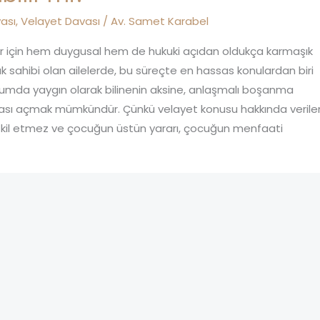
ası
,
Velayet Davası
/
Av. Samet Karabel
r için hem duygusal hem de hukuki açıdan oldukça karmaşık
k sahibi olan ailelerde, bu süreçte en hassas konulardan biri
umda yaygın olarak bilinenin aksine, anlaşmalı boşanma
ası açmak mümkündür. Çünkü velayet konusu hakkında verile
şkil etmez ve çocuğun üstün yararı, çocuğun menfaati