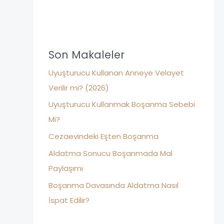
r
*
c
h
f
Son Makaleler
o
Uyuşturucu Kullanan Anneye Velayet
r
Verilir mi? (2026)
:
Uyuşturucu Kullanmak Boşanma Sebebi
Mi?
Cezaevindeki Eşten Boşanma
Aldatma Sonucu Boşanmada Mal
Paylaşımı
Boşanma Davasında Aldatma Nasıl
İspat Edilir?