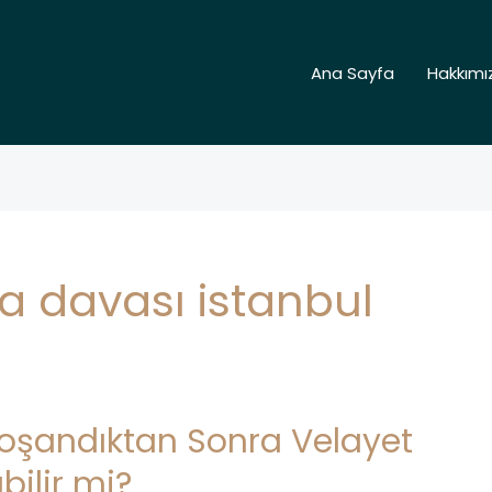
Ana Sayfa
Hakkımı
 davası istanbul
oşandıktan Sonra Velayet
bilir mi?